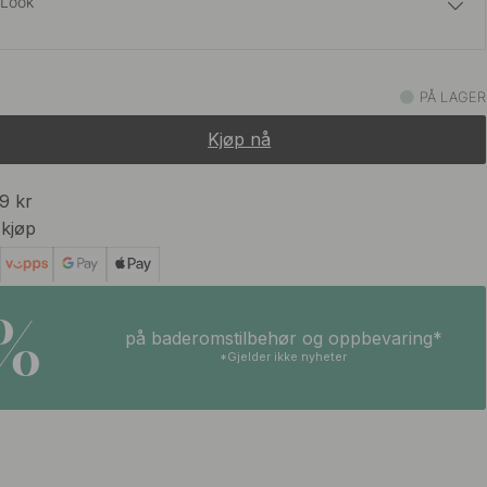
t Look
95 kr
t
PÅ LAGER
På lager
Kjøp nå
99 kr
 kjøp
5%
på baderomstilbehør og oppbevaring*
*Gjelder ikke nyheter