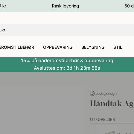
ger
9 kr
Rask levering
60 d
ger
ger
EROMSTILBEHØR
OPPBEVARING
BELYSNING
STIL
15% på baderomstilbehør & oppbevaring
Avsluttes om:
3d
1h
23m
57s
Håndtak Agn
UTFØRELSER