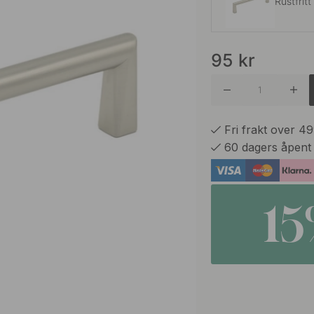
Rustfrit
95
kr
Matt Sor
Fri frakt over 4
60 dagers åpent
1