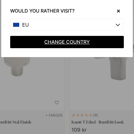
Kjøp sammen med
WOULD YOU RATHER VISIT?
EU
CHANGE COUNTRY
+ FARGER
3
tfritt Stål Finish
Knott T Ethel - Rustfritt Look
109 kr