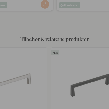
home
Innlegg
villaelandet
t
publisert
av
Tilbehør & relaterte produkter