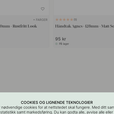
+ FARGER
1
60mm - Rustfritt Look
Håndtak Agnes - 128mm - Matt S
95 kr
På lager
COOKIES OG LIGNENDE TEKNOLOGIER
 nødvendige cookies for at nettstedet skal fungere. Med ditt sa
 statistikk samt markedsføring. Du kan godta alle, avvise alle eller