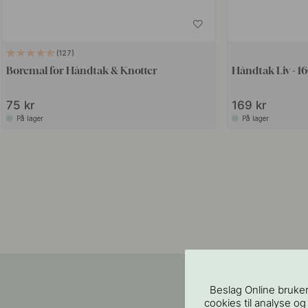
127
Boremal for Håndtak & Knotter
Håndtak Liv - 1
75 kr
169 kr
På lager
På lager
Beslag Online bruker
cookies til analyse og