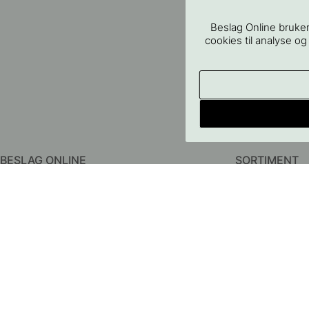
Beslag Online bruker
cookies til analyse og
BESLAG ONLINE
SORTIMENT
Om oss
Håndtak
Kontakt oss
Knotter
FAQ - Vanlige spørsmål
Knagger
Kjøpsbetingelser
Dørhåndtak
Personvernpolicy
Baderomstilbeh
Levering
Oppbevaring
Retur & Reklamasjon
Belysning
Prisgaranti
Møbelben