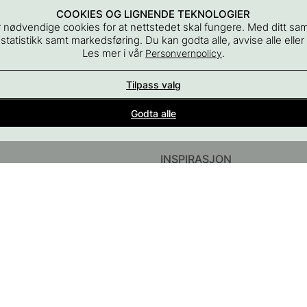
COOKIES OG LIGNENDE TEKNOLOGIER
 nødvendige cookies for at nettstedet skal fungere. Med ditt sa
 statistikk samt markedsføring. Du kan godta alle, avvise alle eller
Les mer i vår
.
Personvernpolicy
Tilpass valg
Interiørdetaljer for alle rom i hjemmet
Godta alle
del av Beslag Design AB
INSPIRASJON
InstaShop
Guider & Inspirasjon
#YESBESLAGONLINE
Black Friday 2026
ør