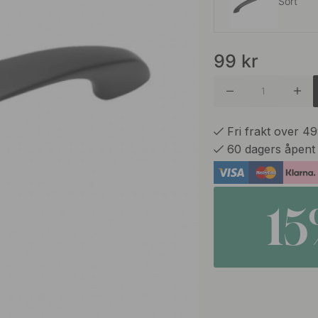
Sort
99
kr
Rustfritt
Fri frakt over 4
60 dagers åpent
1