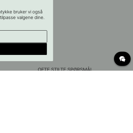
mtykke bruker vi også
 tilpasse valgene dine.
OFTE STILTE SPØRSMÅL
Levering
Hva er c/c mål?
Vilkår for fri frakt
Retur & Reklamasjon
Endre eksisterende ordre
Angre din bestilling