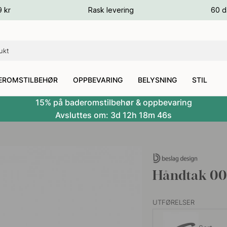
ger
9 kr
Rask levering
60 d
ger
ger
EROMSTILBEHØR
OPPBEVARING
BELYSNING
STIL
15% på baderomstilbehør & oppbevaring
Avsluttes om:
3d
12h
18m
45s
Håndtak 003
UTFØRELSER