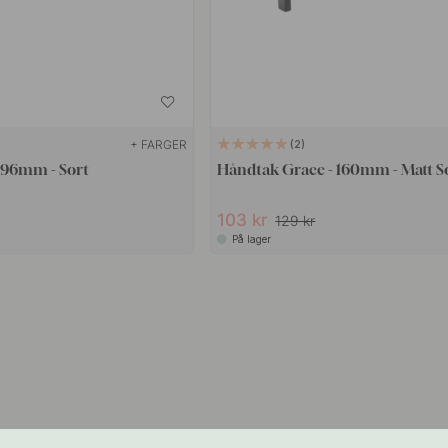
+ FARGER
2
 96mm - Sort
Håndtak Grace - 160mm - Matt S
103 kr
129 kr
På lager