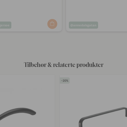
ersoe
Innlegg
annedalsgatan
t
publisert
av
Tilbehør & relaterte produkter
20