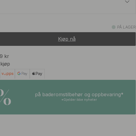
99 kr
 Stål Finish
PÅ LAGER
På lager
Kjøp nå
99 kr
 kjøp
5%
på baderomstilbehør og oppbevaring*
*Gjelder ikke nyheter