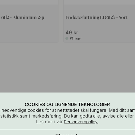
 8112 - Aluminium 2-p
Endeavsluttning LD8125 - Sort
49 kr
På lager
COOKIES OG LIGNENDE TEKNOLOGIER
 nødvendige cookies for at nettstedet skal fungere. Med ditt sa
 statistikk samt markedsføring. Du kan godta alle, avvise alle eller
Les mer i vår
.
Personvernpolicy