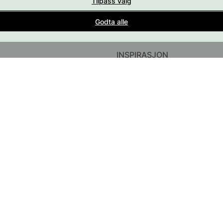
Tilpass valg
Interiørdetaljer for alle rom i hjemmet
Godta alle
del av Beslag Design AB
INSPIRASJON
InstaShop
Guider & Inspirasjon
#YESBESLAGONLINE
Black Friday 2026
ør