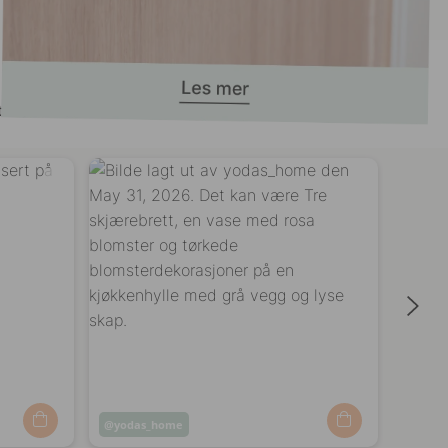
 her!
Innlegg
yodas_home
Innle
villa