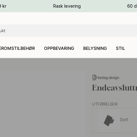
ger
9 kr
Rask levering
60 d
ger
ger
EROMSTILBEHØR
OPPBEVARING
BELYSNING
STIL
Endeavslutt
UTFØRELSER
Sort