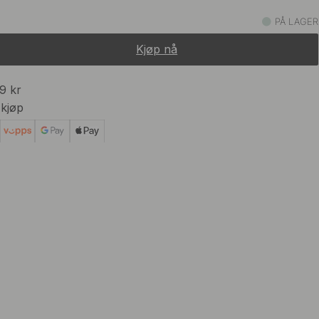
75 kr
um
PÅ LAGER
På lager
Kjøp nå
99 kr
 kjøp