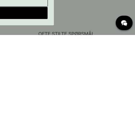
OFTE STILTE SPØRSMÅL
Levering
Hva er c/c mål?
Vilkår for fri frakt
Retur & Reklamasjon
Endre eksisterende ordre
Angre din bestilling
Kundeservice