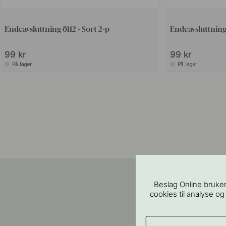
Endeavsluttning 8112 - Sort 2-p
Endeavsluttning
99 kr
99 kr
På lager
På lager
Beslag Online bruker
cookies til analyse og