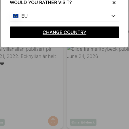
WOULD YOU RATHER VISIT?
EU
Bli inspirert av andre
 bildene dine med #beslagonline & @beslagonline for å bli sett
CHANGE COUNTRY
lan
Innlegg
maritdybeck