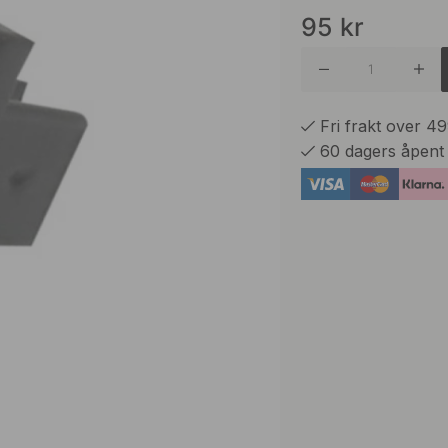
95
kr
Alumini
Fri frakt over 4
60 dagers åpent