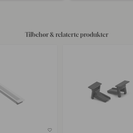
t
publisert
av
Tilbehør & relaterte produkter