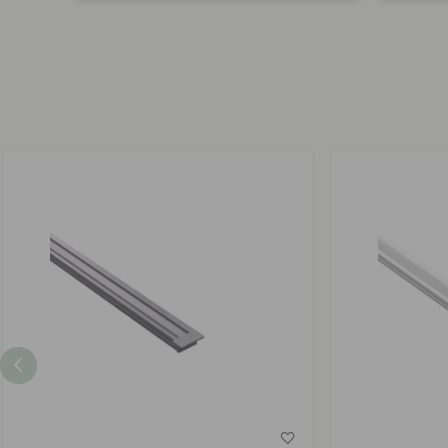
publisert
publiser
av
av