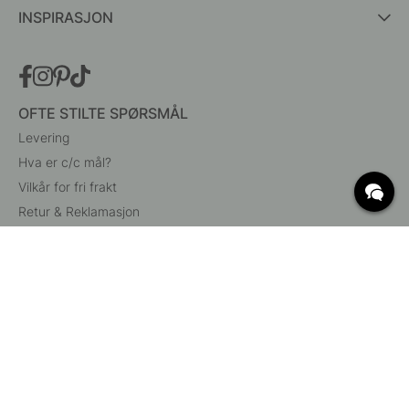
INSPIRASJON
OFTE STILTE SPØRSMÅL
Levering
Hva er c/c mål?
Vilkår for fri frakt
Retur & Reklamasjon
Endre eksisterende ordre
Angre din bestilling
Kundeservice
Beslag Online, Inre Kustvägen 32, 269 43 Båstad,