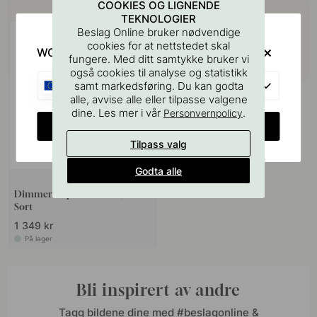
Kjøp sammen med
COOKIES OG LIGNENDE
TEKNOLOGIER
Beslag Online bruker nødvendige
cookies for at nettstedet skal
WOULD YOU RATHER VISIT?
fungere. Med ditt samtykke bruker vi
også cookies til analyse og statistikk
EU
samt markedsføring. Du kan godta
alle, avvise alle eller tilpasse valgene
dine. Les mer i vår
.
Personvernpolicy
CHANGE COUNTRY
Tilpass valg
Godta alle
Dimmer Capsens FW - 12/24V -
Sort
1 349 kr
På lager
Bli inspirert av andre
Tagg bildene dine med #beslagonline &