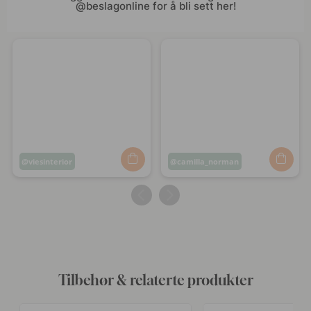
@beslagonline for å bli sett her!
Innlegg
viesinterior
Innlegg
camilla_norman
publisert
publisert
av
av
Tilbehør & relaterte produkter