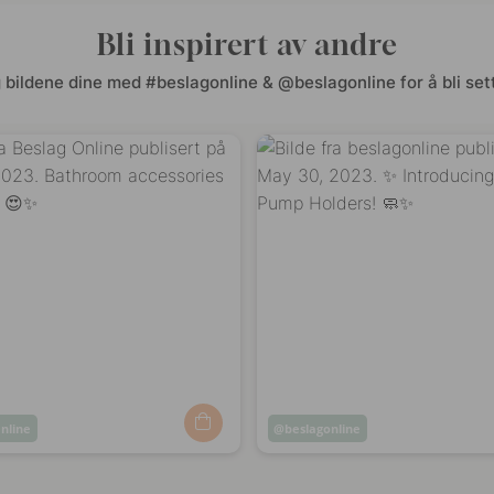
Bli inspirert av andre
 bildene dine med #beslagonline & @beslagonline for å bli sett
nline
Innlegg
beslagonline
t
publisert
av