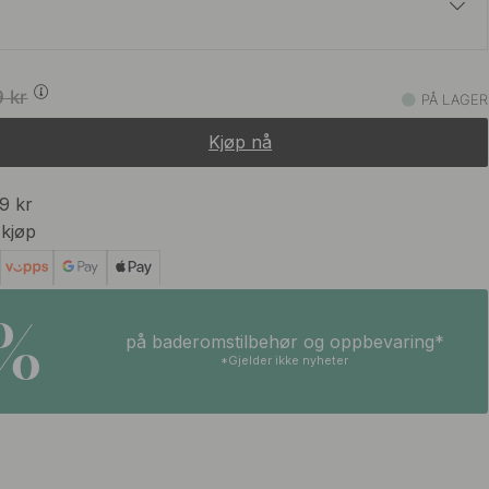
2 591 kr
3 049 kr
9
kr
PÅ LAGER
På lager
Kjøp nå
99 kr
 kjøp
5%
på baderomstilbehør og oppbevaring*
*Gjelder ikke nyheter