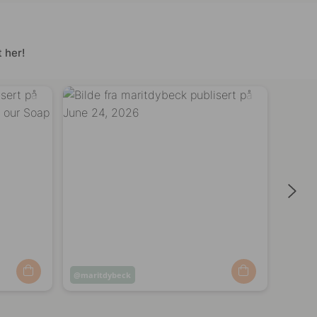
 her!
Innlegg
maritdybeck
Innle
yoda
publisert
publi
av
av