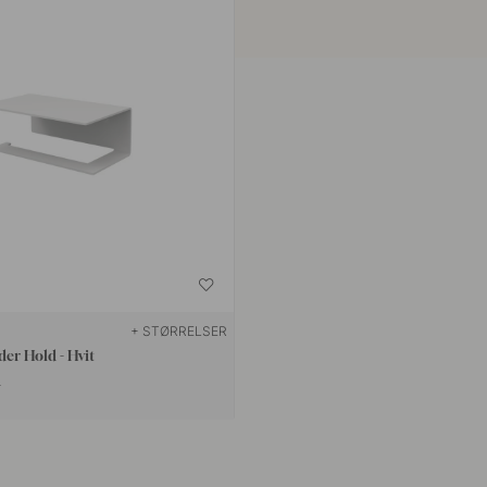
+ STØRRELSER
der Hold - Hvit
r