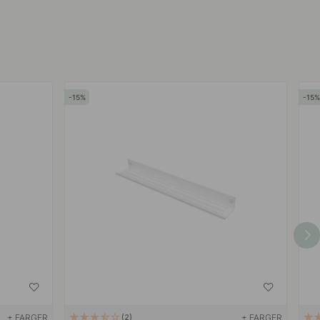
15
15
+ FARGER
+ FARGER
2