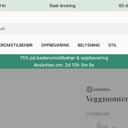
ger
9 kr
Rask levering
60 d
ger
ger
EROMSTILBEHØR
OPPBEVARING
BELYSNING
STIL
15% på baderomstilbehør & oppbevaring
Avsluttes om:
2d
10h
5m
8s
Veggmontert
UTFØRELSER