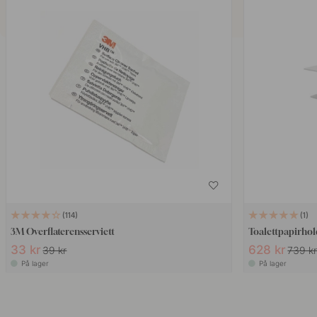
114
1
3M Overflaterensserviett
Toalettpapirhol
33 kr
628 kr
39 kr
739 k
På lager
På lager