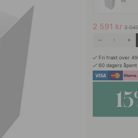
Vit
2 591
kr
Sort
3 04
Fri frakt over 4
60 dagers åpent
1