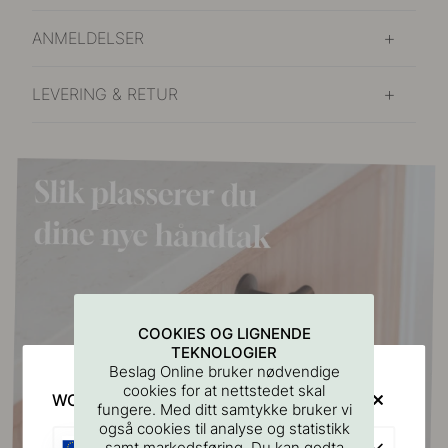
ANMELDELSER
LEVERING & RETUR
COOKIES OG LIGNENDE
TEKNOLOGIER
Beslag Online bruker nødvendige
cookies for at nettstedet skal
WOULD YOU RATHER VISIT?
fungere. Med ditt samtykke bruker vi
også cookies til analyse og statistikk
EU
samt markedsføring. Du kan godta