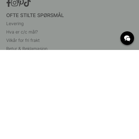
OFTE STILTE SPØRSMÅL
Levering
Hva er c/c mål?
Vilkår for fri frakt
Retur & Reklamasjon
Endre eksisterende ordre
Angre din bestilling
Kundeservice
Beslag Online, Inre Kustvägen 32, 269 43 Båstad,
Sverige
© 2015 - 2026 Copyright BeslagOnline i Båstad AB