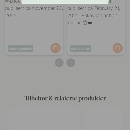
Innlegg
beslagonline
Innlegg
villahallan
publisert
publisert
av
av
Tilbehør & relaterte produkter