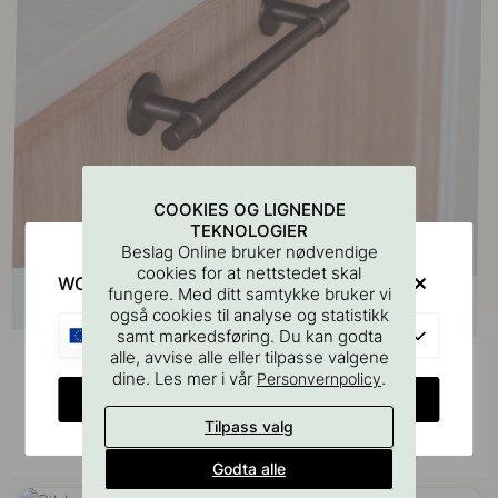
COOKIES OG LIGNENDE
TEKNOLOGIER
Beslag Online bruker nødvendige
cookies for at nettstedet skal
WOULD YOU RATHER VISIT?
fungere. Med ditt samtykke bruker vi
også cookies til analyse og statistikk
EU
samt markedsføring. Du kan godta
alle, avvise alle eller tilpasse valgene
dine. Les mer i vår
.
Personvernpolicy
Bli inspirert av andre
CHANGE COUNTRY
Tagg bildene dine med #beslagonline &
Tilpass valg
@beslagonline for å bli sett her!
Godta alle