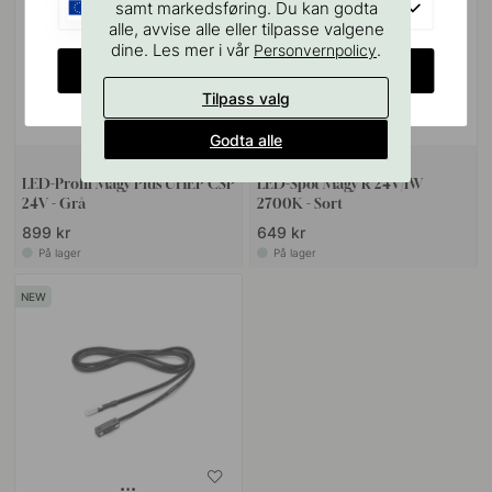
EU
samt markedsføring. Du kan godta
alle, avvise alle eller tilpasse valgene
dine. Les mer i vår
.
Personvernpolicy
CHANGE COUNTRY
Tilpass valg
Godta alle
+ LENGDER
LED-Profil Magy Plus UHEP CSP
LED-Spot Magy R 24V/1W
24V - Grå
2700K - Sort
899 kr
649 kr
På lager
På lager