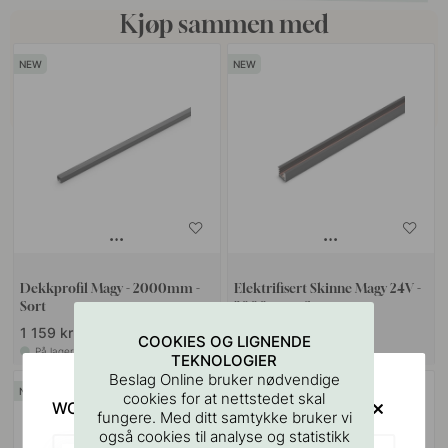
Kjøp sammen med
Dekkprofil Magy - 2000mm -
Elektrifisert Skinne Magy 24V -
Sort
2000mm - Sort
1 159 kr
1 049 kr
COOKIES OG LIGNENDE
På lager
På lager
TEKNOLOGIER
Beslag Online bruker nødvendige
cookies for at nettstedet skal
WOULD YOU RATHER VISIT?
fungere. Med ditt samtykke bruker vi
også cookies til analyse og statistikk