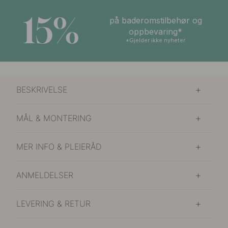
15%
på baderomstilbehør og
oppbevaring*
*Gjelder ikke nyheter
BESKRIVELSE
MÅL & MONTERING
MER INFO & PLEIERÅD
ANMELDELSER
LEVERING & RETUR