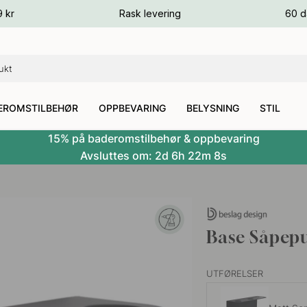
ger
9 kr
Rask levering
60 d
ger
ger
EROMSTILBEHØR
OPPBEVARING
BELYSNING
STIL
15% på baderomstilbehør & oppbevaring
Avsluttes om:
2d
6h
22m
7s
Base Såpepu
UTFØRELSER