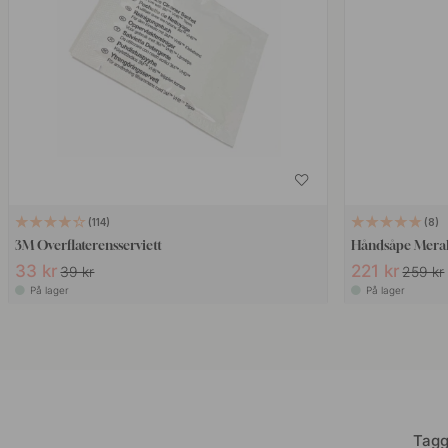
114
8
3M Overflaterensserviett
Håndsåpe Mera
33 kr
221 kr
39 kr
259 kr
På lager
På lager
Tagg