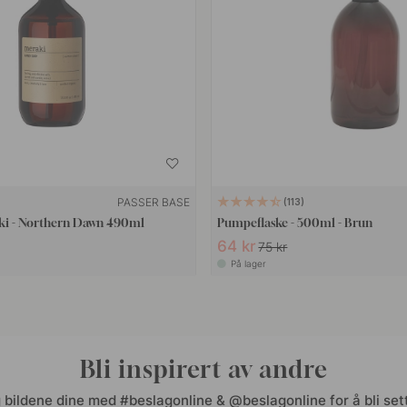
PASSER BASE
113
ki - Northern Dawn 490ml
Pumpeflaske - 500ml - Brun
64 kr
75 kr
På lager
Bli inspirert av andre
 bildene dine med #beslagonline & @beslagonline for å bli sett