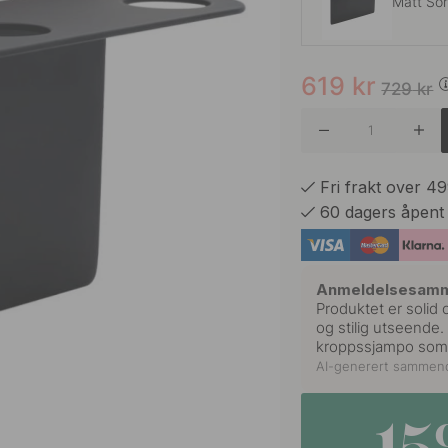
Matt Sor
619
kr
Børstet R
729
kr
Polert K
Fri frakt over 4
60 dagers åpent
Anmeldelsesam
Produktet er solid 
og stilig utseende.
kroppssjampo som 
AI-generert sammen