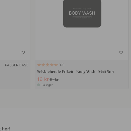
PASSER BASE
43
Selvklebende Etikett - Body Wash - Matt Sort
16 kr
19 kr
På lager
 her!