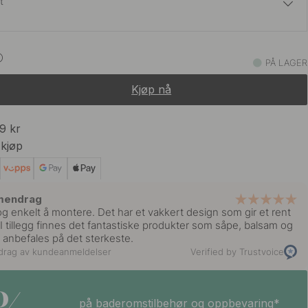
t
619 kr
729 kr
ustfritt
PÅ LAGER
På lager
Kjøp nå
619 kr
729 kr
rom
På lager
99 kr
 kjøp
mendrag
og enkelt å montere. Det har et vakkert design som gir et rent
 I tillegg finnes det fantastiske produkter som såpe, balsam og
anbefales på det sterkeste.
drag av kundeanmeldelser
Verified by Trustvoice
på baderomstilbehør og oppbevaring*