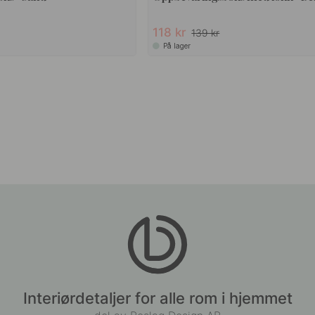
Tilbehør & relaterte produkter
15
+ S
4