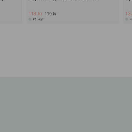
15
15
TØRRELSER
+ STØRRELSER
2