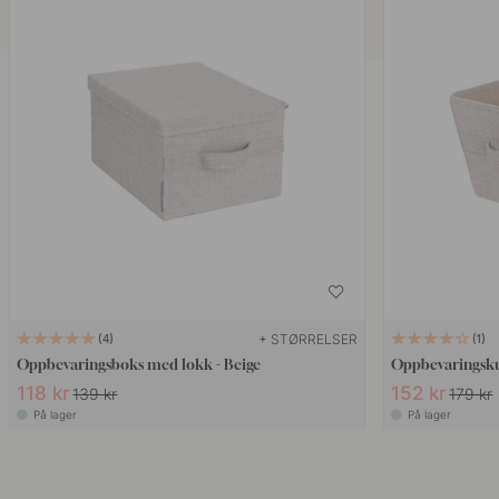
+ STØRRELSER
4
1
Oppbevaringsboks med lokk - Beige
Oppbevaringsku
118 kr
152 kr
139 kr
179 kr
På lager
På lager