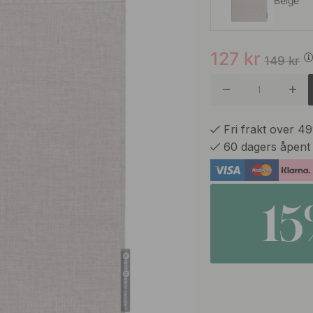
Beige
127
kr
Grå
149
kr
Fri frakt over 4
60 dagers åpent
1