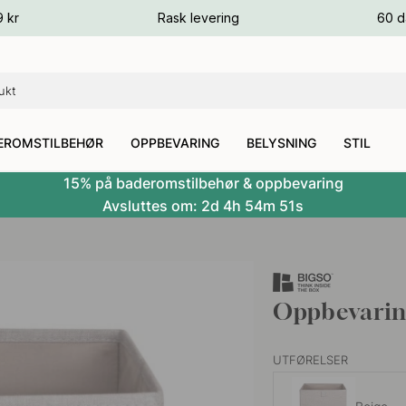
ger
9 kr
Rask levering
60 d
ger
ger
EROMSTILBEHØR
OPPBEVARING
BELYSNING
STIL
15% på baderomstilbehør & oppbevaring
Avsluttes om:
2d
4h
54m
50s
Oppbevarin
UTFØRELSER