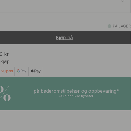
127 kr
149 kr
PÅ LAGER
På lager
Kjøp nå
99 kr
 kjøp
5%
på baderomstilbehør og oppbevaring*
*Gjelder ikke nyheter