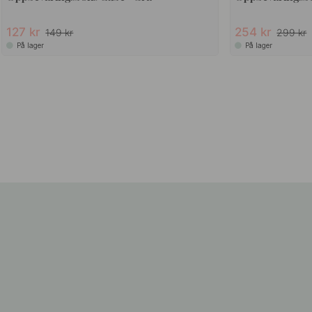
15
15
+ FARGER