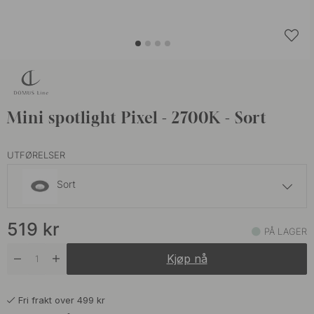
Mini spotlight Pixel - 2700K - Sort
UTFØRELSER
Sort
519 kr
519
kr
Rustfritt Look
PÅ LAGER
På lager
Kjøp nå
Fri frakt over 499 kr