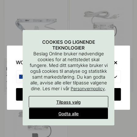
COOKIES OG LIGNENDE
TEKNOLOGIER
Beslag Online bruker nødvendige
cookies for at nettstedet skal
WOULD YOU RATHER VISIT?
1
2
fungere. Med ditt samtykke bruker vi
Driver SLIM - 6 tilkoblinger -
Drives UltraThin 24V/50W
også cookies til analyse og statistikk
24V / 150W - Hvit
EU
samt markedsføring. Du kan godta
alle, avvise alle eller tilpasse valgene
1 759 kr
939 kr
dine. Les mer i vår
.
Personvernpolicy
På lager
På lager
CHANGE COUNTRY
Tilpass valg
Godta alle