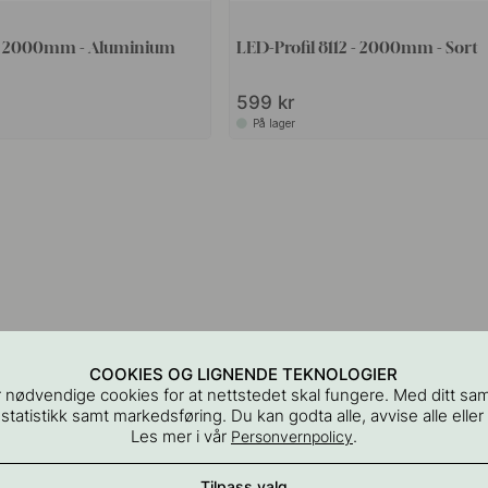
2 - 2000mm - Aluminium
LED-Profil 8112 - 2000mm - Sort
599 kr
På lager
COOKIES OG LIGNENDE TEKNOLOGIER
 nødvendige cookies for at nettstedet skal fungere. Med ditt sa
 statistikk samt markedsføring. Du kan godta alle, avvise alle eller
Les mer i vår
.
Personvernpolicy
Tilpass valg