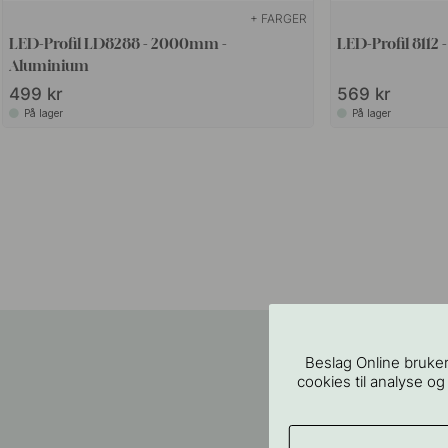
+ FARGER
LED-Profil LD8288 - 2000mm -
LED-Profil 811
Aluminium
499 kr
569 kr
På lager
På lager
Beslag Online bruker
cookies til analyse og