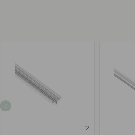
av
av