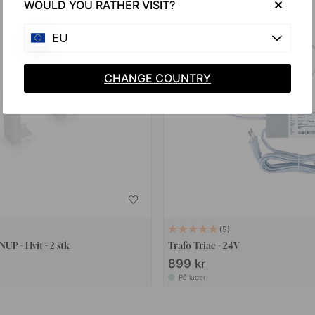
WOULD YOU RATHER VISIT?
EU
CHANGE COUNTRY
5
UP - Hvit - 2 stk
Trafo Triac - 24V
899 kr
På lager