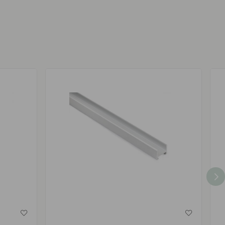
av
av