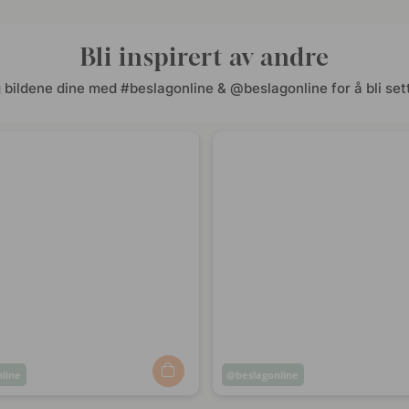
Bli inspirert av andre
 bildene dine med #beslagonline & @beslagonline for å bli sett
nline
Innlegg
beslagonline
t
publisert