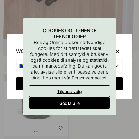
COOKIES OG LIGNENDE
TEKNOLOGIER
Beslag Online bruker nødvendige
cookies for at nettstedet skal
WOULD YOU RATHER VISIT?
fungere. Med ditt samtykke bruker vi
også cookies til analyse og statistikk
Kjøp sammen med
EU
samt markedsføring. Du kan godta
alle, avvise alle eller tilpasse valgene
dine. Les mer i vår
.
Personvernpolicy
16
CHANGE COUNTRY
Tilpass valg
Godta alle