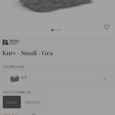
Kurv - Small - Grå
UTFØRELSER
Grå
76 kr
89 kr
VELG STØRRELSE
Off-white
På lager
Small
Medium