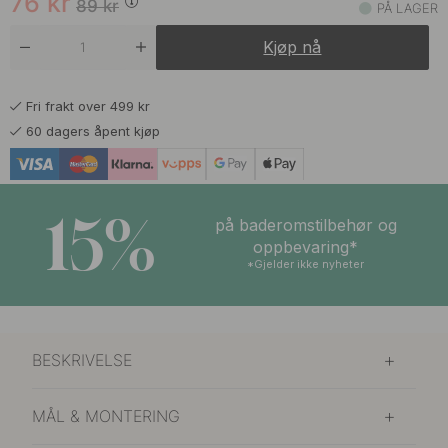
76
kr
89
kr
PÅ LAGER
Kjøp nå
Fri frakt over 499 kr
60 dagers åpent kjøp
15%
på baderomstilbehør og
oppbevaring*
*Gjelder ikke nyheter
BESKRIVELSE
MÅL & MONTERING