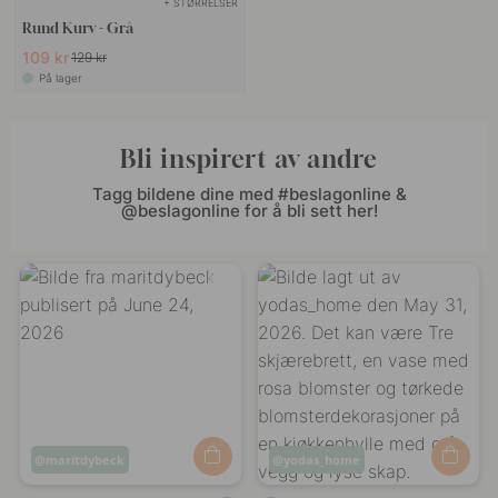
+ STØRRELSER
Rund Kurv - Grå
109 kr
129 kr
På lager
Bli inspirert av andre
Tagg bildene dine med #beslagonline &
@beslagonline for å bli sett her!
Innlegg
maritdybeck
Innlegg
yodas_home
publisert
publisert