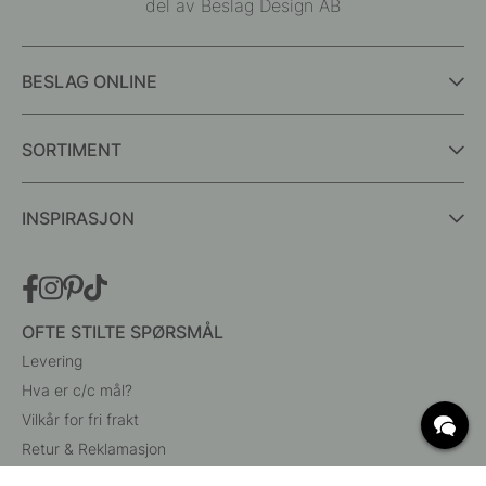
del av Beslag Design AB
BESLAG ONLINE
SORTIMENT
INSPIRASJON
OFTE STILTE SPØRSMÅL
Levering
Hva er c/c mål?
Vilkår for fri frakt
Retur & Reklamasjon
Endre eksisterende ordre