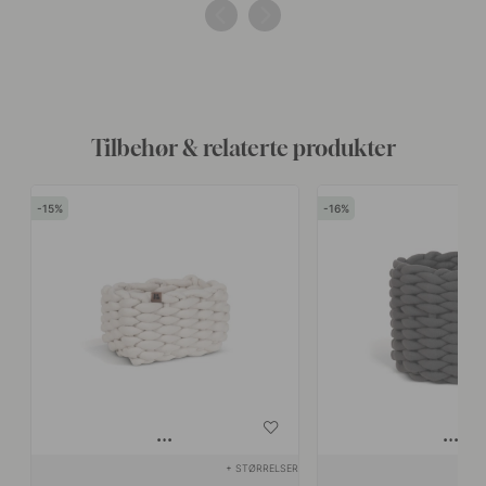
av
av
Tilbehør & relaterte produkter
15
16
+ STØRRELSER