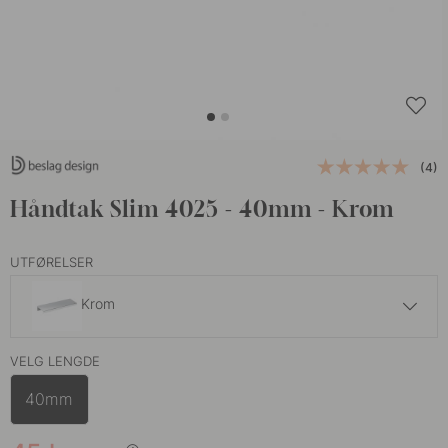
(4)
Håndtak Slim 4025 - 40mm - Krom
UTFØRELSER
Krom
109 kr
VELG LENGDE
Aluminium
På lager
40mm
75 kr
Vit
På lager