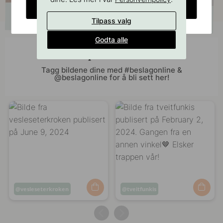
CHANGE COUNTRY
Tilpass valg
Godta alle
Bli inspirert av andre
Tagg bildene dine med #beslagonline &
@beslagonline for å bli sett her!
Innlegg
vesleseterkroken
Innlegg
tveitfunkis
publisert
publisert
av
av