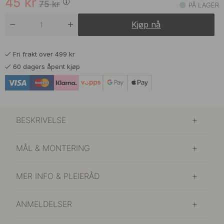
45
kr
75
kr
PÅ LAGER
75 kr
Rustfritt Stål Finish
Kjøp nå
På lager
75 kr
Sort
Fri frakt over 499 kr
På lager
60 dagers åpent kjøp
BESKRIVELSE
MÅL & MONTERING
MER INFO & PLEIERÅD
ANMELDELSER