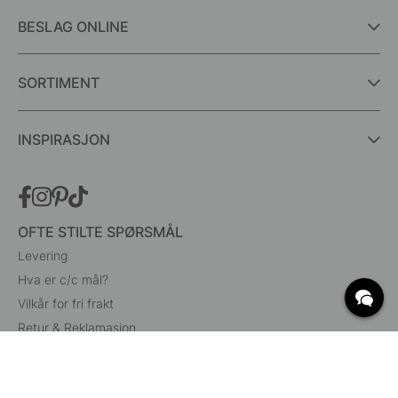
BESLAG ONLINE
SORTIMENT
INSPIRASJON
OFTE STILTE SPØRSMÅL
Levering
Hva er c/c mål?
Vilkår for fri frakt
Retur & Reklamasjon
Endre eksisterende ordre