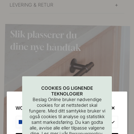
LEVERING & RETUR
COOKIES OG LIGNENDE
TEKNOLOGIER
Beslag Online bruker nødvendige
cookies for at nettstedet skal
WOULD YOU RATHER VISIT?
fungere. Med ditt samtykke bruker vi
også cookies til analyse og statistikk
EU
samt markedsføring. Du kan godta
alle, avvise alle eller tilpasse valgene
dine. Les mer i vår
.
Personvernpolicy