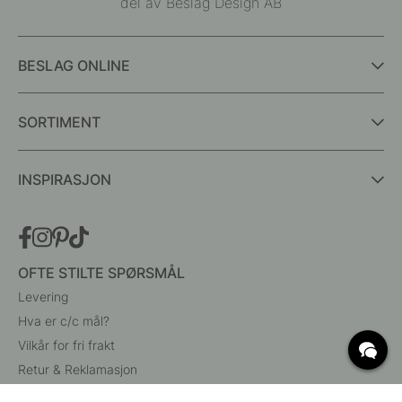
del av Beslag Design AB
BESLAG ONLINE
SORTIMENT
INSPIRASJON
OFTE STILTE SPØRSMÅL
Levering
Hva er c/c mål?
Vilkår for fri frakt
Retur & Reklamasjon
Endre eksisterende ordre