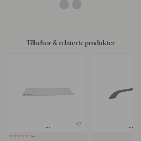
av
av
Tilbehør & relaterte produkter
127