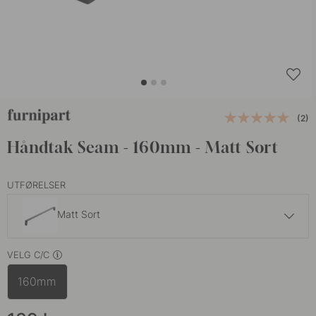
(2)
Håndtak Seam - 160mm - Matt Sort
UTFØRELSER
Matt Sort
139 kr
VELG C/C
Rustfritt Stål Finish
På lager
160mm