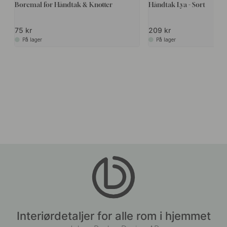
Boremal for Håndtak & Knotter
Håndtak Lya - Sort
75 kr
209 kr
På lager
På lager
Interiørdetaljer for alle rom i hjemmet