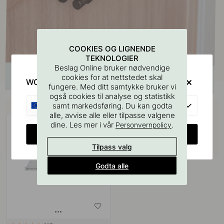
COOKIES OG LIGNENDE
TEKNOLOGIER
Beslag Online bruker nødvendige
cookies for at nettstedet skal
WOULD YOU RATHER VISIT?
fungere. Med ditt samtykke bruker vi
også cookies til analyse og statistikk
Kjøp sammen med
EU
samt markedsføring. Du kan godta
alle, avvise alle eller tilpasse valgene
dine. Les mer i vår
.
Personvernpolicy
CHANGE COUNTRY
Tilpass valg
Godta alle