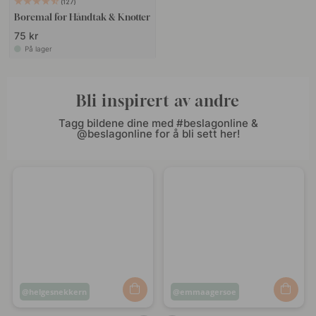
127
Boremal for Håndtak & Knotter
75 kr
På lager
Bli inspirert av andre
Tagg bildene dine med #beslagonline &
@beslagonline for å bli sett her!
Innlegg
helgesnekkern
Innlegg
emmaagersoe
publisert
publisert