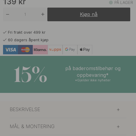
139
kr
PÅ LAGER
Kjøp nå
Fri frakt over 499 kr
60 dagers åpent kjøp
15%
på baderomstilbehør og
oppbevaring*
*Gjelder ikke nyheter
BESKRIVELSE
MÅL & MONTERING