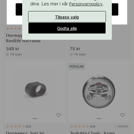
dine. Les mer i vår
.
Personvernpolicy
CHANGE COUNTRY
Tilpass valg
Godta alle
2
4
Dørstopp/Vegg 3180 - 80mm -
Dørstopper - Grå 3st
Rustfritt Stål Finish
349 kr
75 kr
På lager
På lager
POPULAR
+ FARGER
22
24
Dørstopper - Sort 3st
Toalettlås Classic - Krom