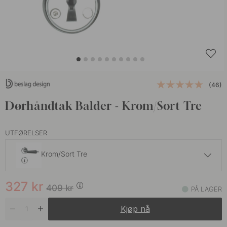
(46)
Dørhåndtak Balder - Krom/Sort Tre
UTFØRELSER
Krom/Sort Tre
409 kr
327
kr
Messing/Sort Tre
409
kr
PÅ LAGER
På lager
Kjøp nå