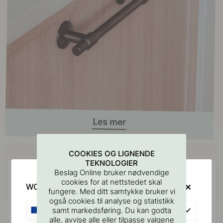
Kjøp sammen med
COOKIES OG LIGNENDE
TEKNOLOGIER
Beslag Online bruker nødvendige
cookies for at nettstedet skal
WOULD YOU RATHER VISIT?
fungere. Med ditt samtykke bruker vi
også cookies til analyse og statistikk
EU
samt markedsføring. Du kan godta
alle, avvise alle eller tilpasse valgene