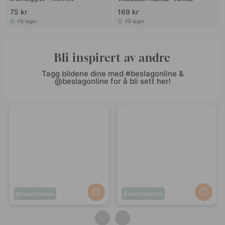
75 kr
169 kr
På lager
På lager
Bli inspirert av andre
Tagg bildene dine med #beslagonline &
@beslagonline for å bli sett her!
Innlegg
husetihorda
Innlegg
hemlikheter
publisert
publisert
av
av