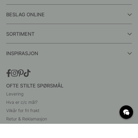
BESLAG ONLINE
SORTIMENT
INSPIRASJON
OFTE STILTE SPØRSMÅL
Levering
Hva er c/c mål?
Vilkår for fri frakt
Retur & Reklamasjon
Endre eksisterende ordre