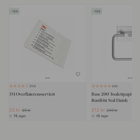
15
15
114
44
3M Overflaterensserviett
Base 200 Toalettpapirhold
Rustfritt Stål Finish
33 kr
212 kr
39 kr
249 kr
På lager
På lager