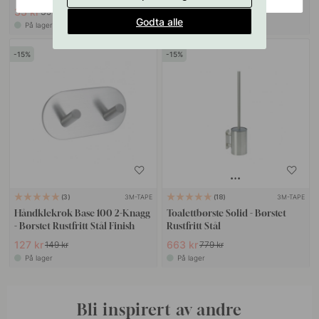
33 kr
167 kr
39 kr
239 kr
Godta alle
På lager
På lager
15
15
3M-TAPE
3M-TAPE
3
18
Håndklekrok Base 100 2-Knagg
Toalettbørste Solid - Børstet
- Børstet Rustfritt Stål Finish
Rustfritt Stål
127 kr
663 kr
149 kr
779 kr
På lager
På lager
Bli inspirert av andre