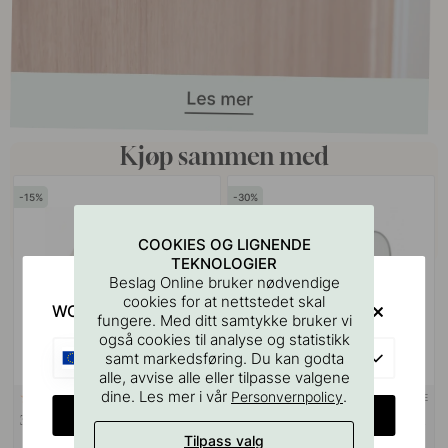
Kjøp sammen med
15
30
COOKIES OG LIGNENDE
TEKNOLOGIER
Beslag Online bruker nødvendige
cookies for at nettstedet skal
WOULD YOU RATHER VISIT?
fungere. Med ditt samtykke bruker vi
også cookies til analyse og statistikk
EU
samt markedsføring. Du kan godta
alle, avvise alle eller tilpasse valgene
dine. Les mer i vår
.
Personvernpolicy
3M-TAPE
114
2
CHANGE COUNTRY
3M Overflaterensserviett
Base 100 Reservepapirholderen
- Børstet Rustfritt Stål Finish
Tilpass valg