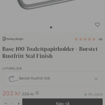
(4)
Base 100 Toalettpapirholder - Børstet
Rustfritt Stål Finish
UTFØRELSER
Børstet Rustfritt Stål
203 kr
239 kr
203
kr
Krom
239
kr
PÅ LAGER
På lager
Kjøp nå