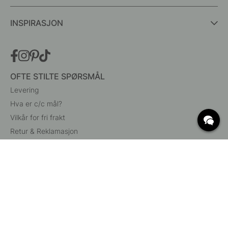
INSPIRASJON
OFTE STILTE SPØRSMÅL
Levering
Hva er c/c mål?
Vilkår for fri frakt
Retur & Reklamasjon
Endre eksisterende ordre
Angre din bestilling
Kundeservice