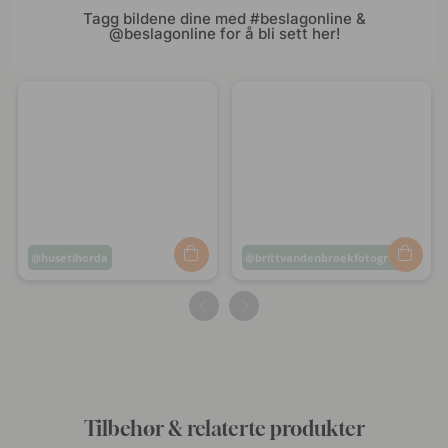
Tagg bildene dine med #beslagonline &
@beslagonline for å bli sett her!
Innlegg
husetihorda
Innlegg
brittvandenbroekfotografie
publisert
publisert
av
av
Tilbehør & relaterte produkter